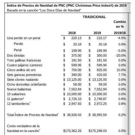
Índice de Precios de Navidad de PNC (PNC Christmas Price Index®) de 2019
Basado en la canción "Los Doce Días de Navidad"
TRADICIONAL
Cambio
en %
2018
2019
2019/18
Una perdiz en un peral
$ 220.13
$ 210.17
-4.5%
$
Perdiz
$ 20.18
$ 20.18
0.0%
$
Peral
$ 199.95
$ 189.99
-5.0%
$
Dos tórtolas
$ 375.00
$ 300.00
-20.0%
$
Tres gallinas francesas
$ 181.50
$ 181.50
0.0%
$
Cuatro pájaros cantores
$ 599.96
$ 599.96
0.0%
$
Cinco anillos de oro
$ 750.00
$ 825.00
10.0%
$
Seis gansas ponedoras
$ 390.00
$ 420.00
7.7%
$ 
Siete cisnes nadando
$ 13,125.00
$ 13,125.00
0.0%
$ 
Ocho doncellas ordeñando
$ 58.00
$ 58.00
0.0%
$
Nueve bailarinas
$ 7,552.84
$ 7,552.84
0.0%
$ 
10 saltarines
$ 10,000.00
$ 10,000.00
0.0%
$ 
11 gaiteros*
$ 2,726.10
$ 2,748.87
0.8%
$ 
*
12 tamborileros
$ 2,947.50
$ 2,972.25
0.8%
$ 
*
Total Índice de Precios de Navidad
$ 38,926.03
$ 38,993.59
0.2%
$ 
Costo verdadero de la
*
Navidad en la canción
$170,362.26
$170,298.03
0.0%
$1