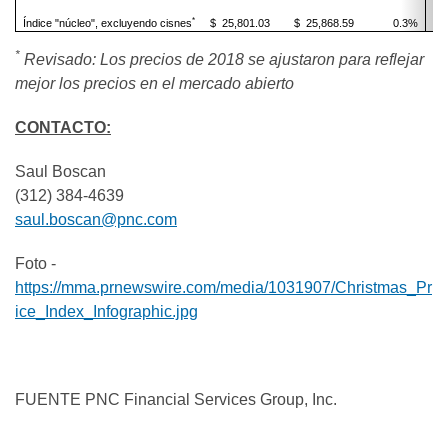
*
Índice "núcleo", excluyendo cisnes
$ 25,801.03
$ 25,868.59
0.3%
$ 
*
Revisado: Los precios de 2018 se ajustaron para reflejar
mejor los precios en el mercado abierto
CONTACTO:
Saul Boscan
(312) 384-4639
saul.boscan@pnc.com
Foto -
https://mma.prnewswire.com/media/1031907/Christmas_Pr
ice_Index_Infographic.jpg
FUENTE PNC Financial Services Group, Inc.