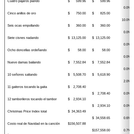
Cuatro pájaros piando
$ 599.96
$ 599.96
0.0%
Cinco anillos de oro
$ 750.00
$ 825.00
10.0%
Seis ocas empollando
$ 360.00
$ 360.00
0.0%
Siete cisnes nadando
$ 13,125.00
$ 13,125.00
0.0%
Ocho doncellas ordeñando
$ 58.00
$ 58.00
0.0%
Nueve damas bailando
$ 7,552.84
$ 7,552.84
0.0%
10 señores saltando
$ 5,508.70
$ 5,618.90
2.0%
11 gaiteros tocando la gaita
$ 2,708.40
$ 2,708.40
0.0%
12 tamborileros tocando el tambor
$ 2,934.10
$ 2,934.10
0.0%
Christmas Price Index total
$ 34,363.49
$ 34,558.65
0.6%
Costo real de Navidad en la canción
$156,507.88
$157,558.00
0.7%