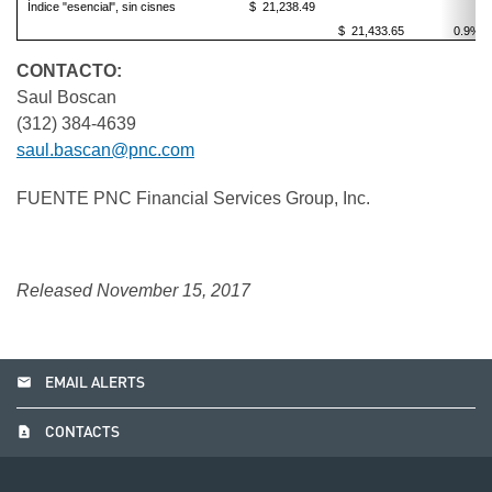
Índice "esencial", sin cisnes
$ 21,238.49
$ 21,433.65
0.9%
CONTACTO:
Saul Boscan
(312) 384-4639
saul.bascan@pnc.com
FUENTE PNC Financial Services Group, Inc.
Released November 15, 2017
email
EMAIL ALERTS
contact_page
CONTACTS