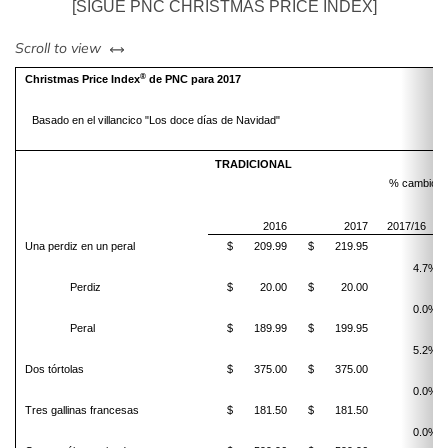
[SIGUE PNC CHRISTMAS PRICE INDEX]
left or right
Scroll to view
®
Christmas Price Index
de PNC para 2017
Basado en el villancico "Los doce días de Navidad"
TRADICIONAL
% cambio
2016
2017
2017/16
Una perdiz en un peral
$ 209.99
$ 219.95
4.7%
Perdiz
$ 20.00
$ 20.00
0.0%
Peral
$ 189.99
$ 199.95
5.2%
Dos tórtolas
$ 375.00
$ 375.00
0.0%
Tres gallinas francesas
$ 181.50
$ 181.50
0.0%