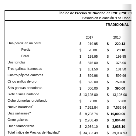
Índice de Precios de Navidad de PNC (PNC Chri
Basado en la canción "Los Doce Dí
TRADICIONAL
2017
2018
Una perdiz en un peral
$ 219.95
$ 220.13
Perdiz
$ 20.00
$ 20.18
Peral
$ 199.95
$ 199.95
Dos tórtolas
$ 375.00
$ 375.00
Tres gallinas francesas
$ 181.50
$ 181.50
Cuatro pájaros cantores
$ 599.96
$ 599.96
Cinco anillos de oro
$ 825.00
$ 750.00
Seis gansas ponedoras
$ 360.00
$ 390.00
Siete cisnes nadando
$ 13,125.00
$ 13,125.00
Ocho doncellas ordeñando
$ 58.00
$ 58.00
^
Nueve bailarinas
$ 7,552.84
$ 7,552.84
Diez saltarines*
$ 9,708.74
$ 10,000.00
Once gaiteros
$ 2,708.40
$ 2,804.40
Doce tamborileros
$ 2,934.10
$ 3,038.10
Total Índice de Precios de Navidad*
$ 34,363.49
$ 39,094.93