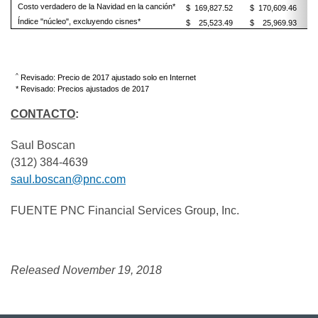
Costo verdadero de la Navidad en la canción*
$ 169,827.52
$ 170,609.46
Índice "núcleo", excluyendo cisnes*
$ 25,523.49
$ 25,969.93
^
Revisado: Precio de 2017 ajustado solo en Internet
* Revisado: Precios ajustados de 2017
CONTACTO
:
Saul Boscan
(312) 384-4639
saul.boscan@pnc.com
FUENTE PNC Financial Services Group, Inc.
Released November 19, 2018