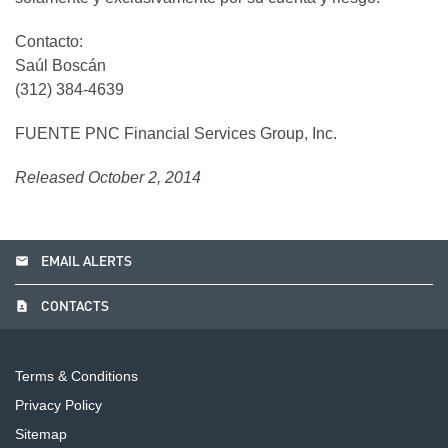
Contacto:
Saúl Boscán
(312) 384-4639
FUENTE PNC Financial Services Group, Inc.
Released October 2, 2014
email
EMAIL ALERTS
contact_page
CONTACTS
Terms & Conditions
Privacy Policy
Sitemap